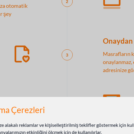
2
ıza otomatik
ir şey
Onaydan 
Masrafların k
3
onaylanmaz, e
adresinize gö
4
hazı sizinle
ma Çerezleri
ze alakalı reklamlar ve kişiselleştirilmiş teklifler göstermek için kull
alarımızın etkinliğini ölçmek için de kullanılırlar.