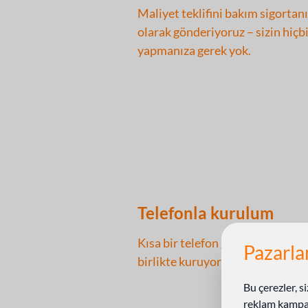
Maliyet teklifini bakım sigortan
olarak gönderiyoruz – sizin hiçb
yapmanıza gerek yok.
Telefonla kurulum
Kısa bir telefon görüşmesinde ci
Pazarla
birlikte kuruyoruz.
Bu çerezler, si
reklam kampany