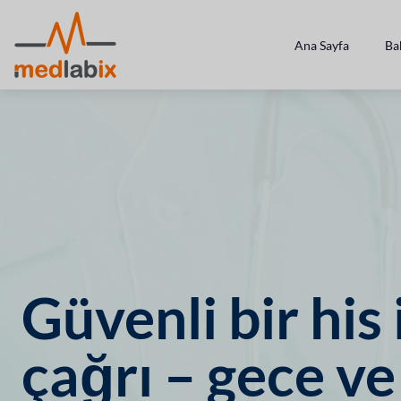
Ana Sayfa
Ba
Güvenli bir his 
çağrı – gece v