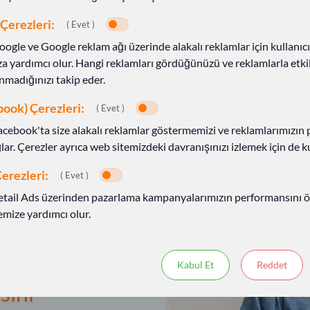
Tek tuşla
Çerezleri:
( Evet )
Ev acil çağrı s
5
oogle ve Google reklam ağı üzerinde alakalı reklamlar için kullanıcı
durumda iste
 yardımcı olur. Hangi reklamları gördüğünüzü ve reklamlarla etk
edebilirsiniz.
madığınızı takip eder.
ook) Çerezleri:
( Evet )
Facebook'ta size alakalı reklamlar göstermemizi ve reklamlarımızın
ar. Çerezler ayrıca web sitemizdeki davranışınızı izlemek için de kul
erezleri:
( Evet )
Retail Ads üzerinden pazarlama kampanyalarımızın performansını 
mize yardımcı olur.
Kabul Et
Reddet
sını