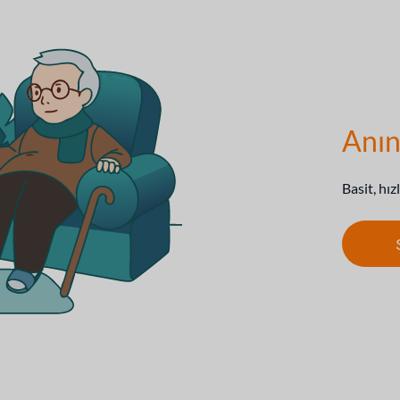
Anın
Basit, hız