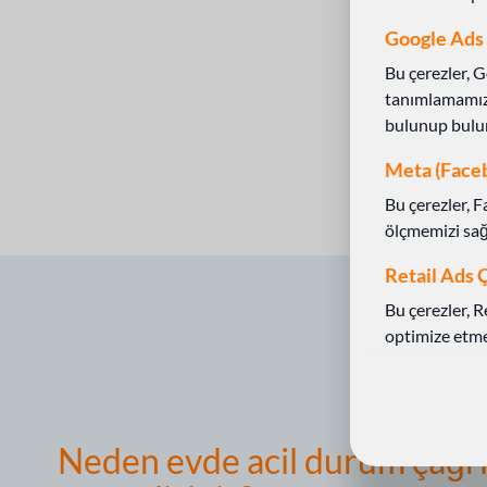
Google Ads 
Bu çerezler, G
tanımlamamıza
bulunup bulun
Meta (Faceb
Bu çerezler, 
ölçmemizi sağl
Retail Ads Ç
Bu çerezler, 
optimize etme
Neden evde acil durum çağrı