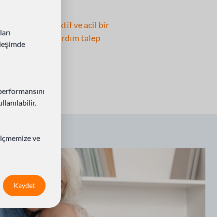
 güvenlik
isteminiz artık aktif ve acil bir
ları
diğiniz zaman yardım talep
ileşimde
 performansını
lanılabilir.
ölçmemize ve
Kaydet