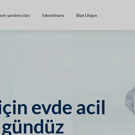
kım yardımcıları
İnkontinans
Bize Ulaşın
için evde acil
e gündüz